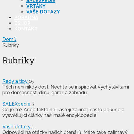
SALEXPEDIE
VRTÁKY
VAŠE DOTAZY
PORADNA
ESHOP
KONTAKT
Domů
Rubriky
Rubriky
Rady a tipy
15
Těch není nikdy dost. Nechte se inspirovat vychytávkami
pro domácnost, dílnu, garáž a zahradu.
SALEXpedie
3
Co je to? Aneb takto nejčastěji začínají často poučné a
vysvětlující články naší malé encyklopedie.
Vaše dotazy
1
Odpovědi na otázky našich čtenářů. Máte také zajímavý