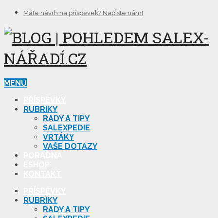
Máte návrh na příspěvek? Napište nám!
MENU
PŘÍSPĚVKY
RUBRIKY
RADY A TIPY
SALEXPEDIE
VRTÁKY
VAŠE DOTAZY
PORADNA
ESHOP
KONTAKT
PŘÍSPĚVKY
RUBRIKY
RADY A TIPY