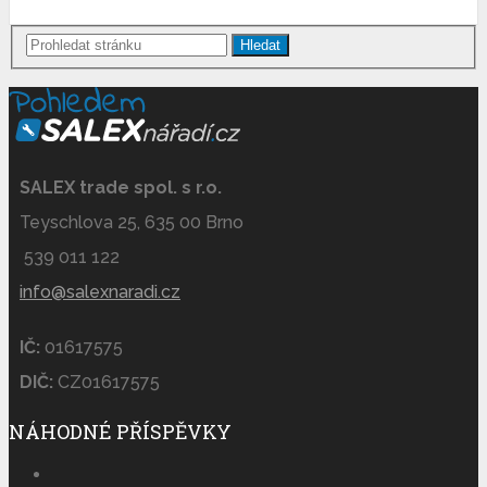
Hledat
SALEX trade spol. s r.o.
Teyschlova 25, 635 00 Brno
539 011 122
info@salexnaradi.cz
IČ:
01617575
DIČ:
CZ01617575
NÁHODNÉ PŘÍSPĚVKY